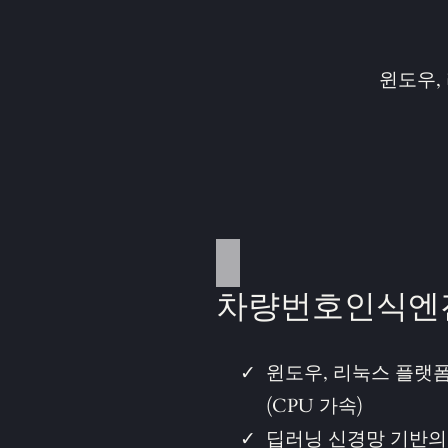
윈도우,
차량번호인식엔
윈도우, 리눅스 플랫
(CPU 가속)
딥러닝 신경망 기반의