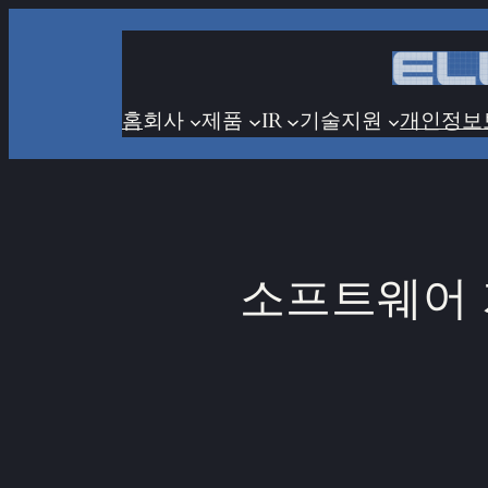
콘
텐
츠
로
홈
회사
제품
IR
기술지원
개인정보
바
로
가
기
소프트웨어 